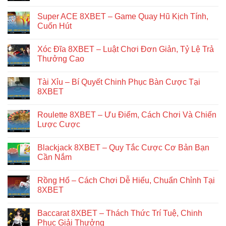
Super ACE 8XBET – Game Quay Hũ Kịch Tính,
Cuốn Hút
Xóc Đĩa 8XBET – Luật Chơi Đơn Giản, Tỷ Lệ Trả
Thưởng Cao
Tài Xỉu – Bí Quyết Chinh Phục Bàn Cược Tại
8XBET
Roulette 8XBET – Ưu Điểm, Cách Chơi Và Chiến
Lược Cược
Blackjack 8XBET – Quy Tắc Cược Cơ Bản Bạn
Cần Nắm
Rồng Hổ – Cách Chơi Dễ Hiểu, Chuẩn Chỉnh Tại
8XBET
Baccarat 8XBET – Thách Thức Trí Tuệ, Chinh
Phục Giải Thưởng