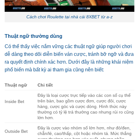
Cách chơi Roulette tại nhà cái 8XBET từ a-z
Thuật ngữ thường dùng
Có thể thấy việc nắm vững các thuật ngữ giúp người chơi
dễ dàng theo dõi diễn biến ván cược, tránh bỡ ngỡ và đưa
ra quyết định chính xác hơn. Dưới đây là những khái niệm
phổ biến mà bất kỳ ai tham gia cũng nên biết:
Thuật ngữ
Chi tiết
Đây là loại cược trực tiếp vào các con số cụ thể
trên bàn, bao gồm cược đơn, cược đôi, cược
Inside Bet
hàng, cược góc và cược dòng. Hình thức này
thường có tỷ lệ trả thưởng cao nhưng rủi ro cũng
lớn hơn.
Đây là cược vào nhóm số lớn hơn, như đỏ/đen,
Outside Bet
chẵn/lẻ, cao/thấp, cột hoặc nhóm tá. Mức thắng
cược thường cao hơn xác suất, nhưng phần