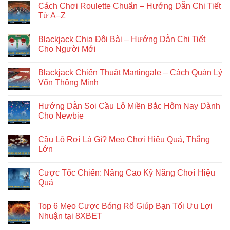
Cách Chơi Roulette Chuẩn – Hướng Dẫn Chi Tiết
Từ A–Z
Blackjack Chia Đôi Bài – Hướng Dẫn Chi Tiết
Cho Người Mới
Blackjack Chiến Thuật Martingale – Cách Quản Lý
Vốn Thông Minh
Hướng Dẫn Soi Cầu Lô Miền Bắc Hôm Nay Dành
Cho Newbie
Cầu Lô Rơi Là Gì? Mẹo Chơi Hiệu Quả, Thắng
Lớn
Cược Tốc Chiến: Nâng Cao Kỹ Năng Chơi Hiệu
Quả
Top 6 Mẹo Cược Bóng Rổ Giúp Bạn Tối Ưu Lợi
Nhuận tại 8XBET