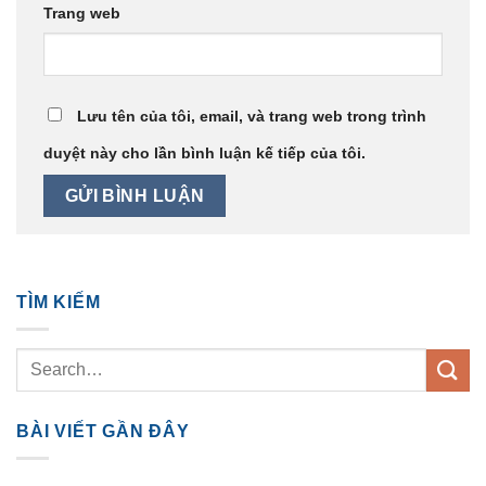
Trang web
Lưu tên của tôi, email, và trang web trong trình
duyệt này cho lần bình luận kế tiếp của tôi.
TÌM KIẾM
BÀI VIẾT GẦN ĐÂY