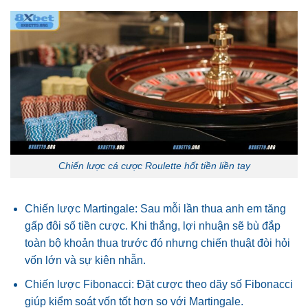
Chiến lược cá cược Roulette hốt tiền liền tay
Chiến lược Martingale: Sau mỗi lần thua anh em tăng
gấp đôi số tiền cược. Khi thắng, lợi nhuận sẽ bù đắp
toàn bộ khoản thua trước đó nhưng chiến thuật đòi hỏi
vốn lớn và sự kiên nhẫn.
Chiến lược Fibonacci: Đặt cược theo dãy số Fibonacci
giúp kiểm soát vốn tốt hơn so với Martingale.