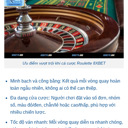
Ưu điểm vượt trội khi cá cược Roulette 8XBET
Minh bạch và công bằng: Kết quả mỗi vòng quay hoàn
toàn ngẫu nhiên, không ai có thể can thiệp.
Đa dạng cửa cược: Người chơi đặt vào số đơn, nhóm
số, màu đỏ/đen, chẵn/lẻ hoặc cao/thấp, phù hợp với
nhiều chiến lược.
Tốc độ ván nhanh: Mỗi vòng quay diễn ra nhanh chóng,