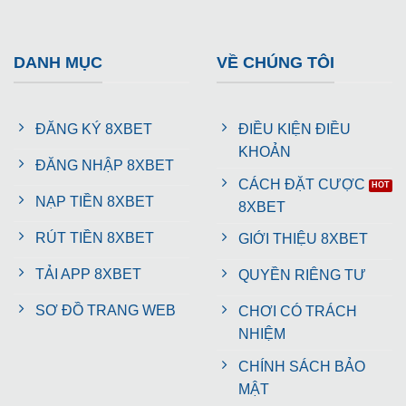
DANH MỤC
VỀ CHÚNG TÔI
ĐĂNG KÝ 8XBET
ĐIỀU KIỆN ĐIỀU
KHOẢN
ĐĂNG NHẬP 8XBET
CÁCH ĐẶT CƯỢC
NẠP TIỀN 8XBET
8XBET
RÚT TIỀN 8XBET
GIỚI THIỆU 8XBET
TẢI APP 8XBET
QUYỀN RIÊNG TƯ
SƠ ĐỒ TRANG WEB
CHƠI CÓ TRÁCH
NHIỆM
CHÍNH SÁCH BẢO
MẬT