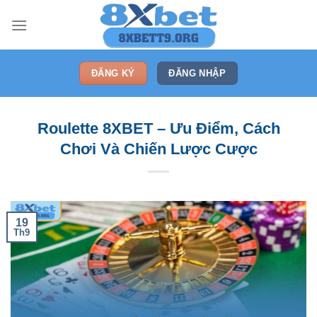
Skip
to
content
ĐĂNG KÝ
ĐĂNG NHẬP
Roulette 8XBET – Ưu Điểm, Cách
Chơi Và Chiến Lược Cược
19
Th9