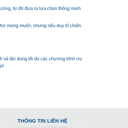
hướng, từ đó đưa ra lựa chọn thông minh
 như mong muốn, nhưng nếu duy trì chiến
h và tận dụng tối đa các chương trình ưu
i!
THÔNG TIN LIÊN HỆ