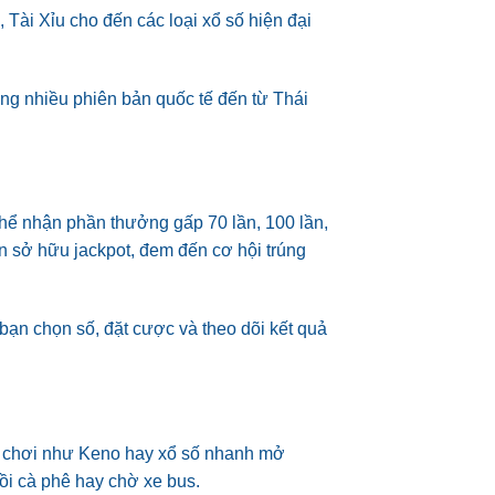
 Tài Xỉu cho đến các loại xổ số hiện đại
ng nhiều phiên bản quốc tế đến từ Thái
thể nhận phần thưởng gấp 70 lần, 100 lần,
còn sở hữu jackpot, đem đến cơ hội trúng
bạn chọn số, đặt cược và theo dõi kết quả
trò chơi như Keno hay xổ số nhanh mở
gồi cà phê hay chờ xe bus.