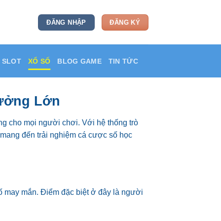
ĐĂNG NHẬP
ĐĂNG KÝ
SLOT
XỔ SỐ
BLOG GAME
TIN TỨC
hưởng Lớn
g cho mọi người chơi. Với hệ thống trò
 mang đến trải nghiệm cá cược số học
số may mắn. Điểm đặc biệt ở đây là người