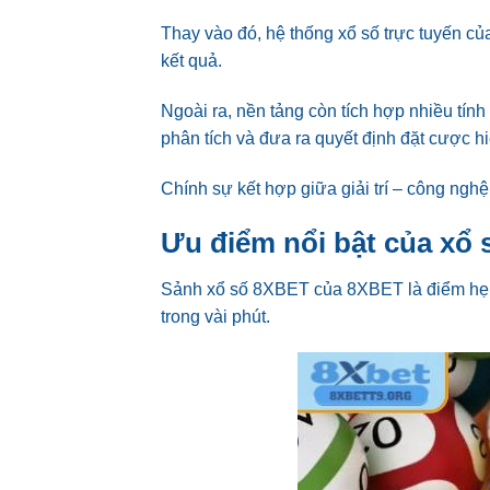
Thay vào đó, hệ thống xổ số trực tuyến củ
kết quả.
Ngoài ra, nền tảng còn tích hợp nhiều tính 
phân tích và đưa ra quyết định đặt cược h
Chính sự kết hợp giữa giải trí – công ng
Ưu điểm nổi bật của xổ 
Sảnh xổ số 8XBET của 8XBET là điểm hẹn l
trong vài phút.