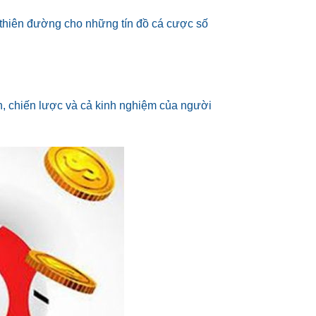
à thiên đường cho những tín đồ cá cược số
n, chiến lược và cả kinh nghiệm của người