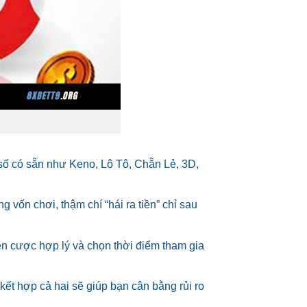
 số có sẵn như Keno, Lô Tô, Chẵn Lẻ, 3D,
 vốn chơi, thậm chí “hái ra tiền” chỉ sau
ền cược hợp lý và chọn thời điểm tham gia
kết hợp cả hai sẽ giúp bạn cân bằng rủi ro