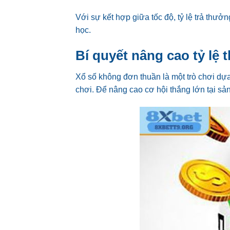
Với sự kết hợp giữa tốc độ, tỷ lệ trả thư
học.
Bí quyết nâng cao tỷ lệ 
Xổ số không đơn thuần là một trò chơi dựa
chơi. Để nâng cao cơ hội thắng lớn tại sả