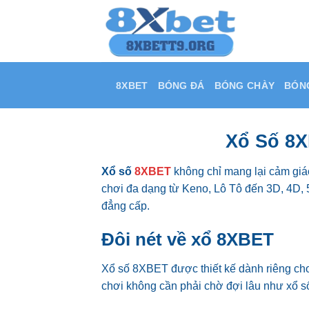
Skip
to
content
8XBET
BÓNG ĐÁ
BÓNG CHÀY
BÓN
Xổ Số 8X
Xổ số
8XBET
không chỉ mang lại cảm giá
chơi đa dạng từ Keno, Lô Tô đến 3D, 4D,
đẳng cấp.
Đôi nét về xổ 8XBET
Xổ số 8XBET được thiết kế dành riêng cho
chơi không cần phải chờ đợi lâu như xổ số