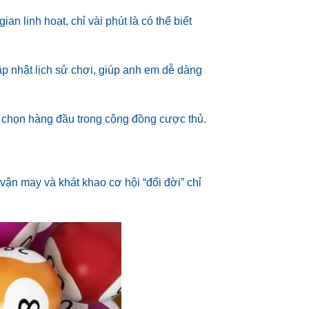
 linh hoạt, chỉ vài phút là có thể biết
 cập nhật lịch sử chơi, giúp anh em dễ dàng
a chọn hàng đầu trong cộng đồng cược thủ.
ận may và khát khao cơ hội “đổi đời” chỉ