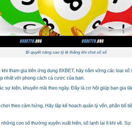
Bí quyết nâng cao tỷ lệ thắng khi chơi xổ số
c khi tham gia trên ứng dụng 8XBET, hãy nắm vững các loại xổ
p nhất với phong cách cá cược của bạn.
 sự kiện, khuyến mãi theo ngày. Đây là cơ hội giúp bạn gia tăng
chơi theo cảm hứng. Hãy lập kế hoạch quản lý vốn, phân bổ ti
những con số thường xuyên xuất hiện, số lạnh lại ít khi về. Sự 