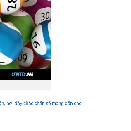
 dẫn, nơi đây chắc chắn sẽ mang đến cho