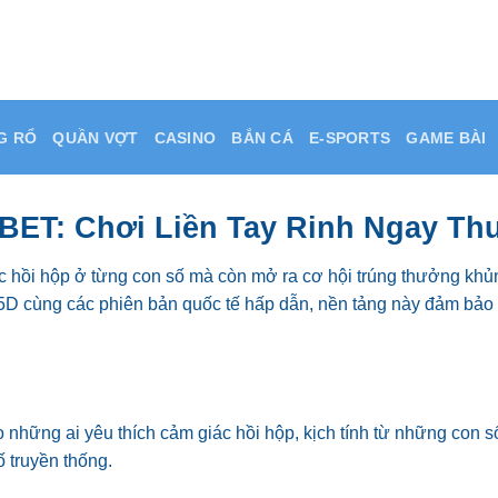
G RỔ
QUẦN VỢT
CASINO
BẮN CÁ
E-SPORTS
GAME BÀI
BET: Chơi Liền Tay Rinh Ngay T
c hồi hộp ở từng con số mà còn mở ra cơ hội trúng thưởng khủn
 5D cùng các phiên bản quốc tế hấp dẫn, nền tảng này đảm bảo
 những ai yêu thích cảm giác hồi hộp, kịch tính từ những con 
 truyền thống.