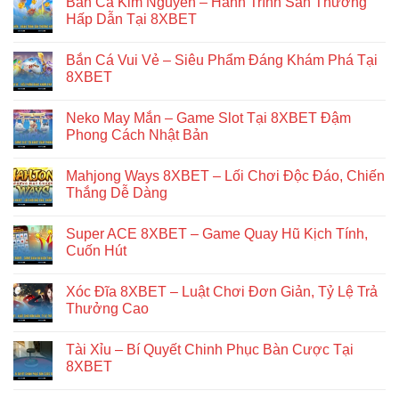
Bắn Cá Kim Nguyên – Hành Trình Săn Thưởng
Hấp Dẫn Tại 8XBET
Bắn Cá Vui Vẻ – Siêu Phẩm Đáng Khám Phá Tại
8XBET
Neko May Mắn – Game Slot Tại 8XBET Đậm
Phong Cách Nhật Bản
Mahjong Ways 8XBET – Lối Chơi Độc Đáo, Chiến
Thắng Dễ Dàng
Super ACE 8XBET – Game Quay Hũ Kịch Tính,
Cuốn Hút
Xóc Đĩa 8XBET – Luật Chơi Đơn Giản, Tỷ Lệ Trả
Thưởng Cao
Tài Xỉu – Bí Quyết Chinh Phục Bàn Cược Tại
8XBET