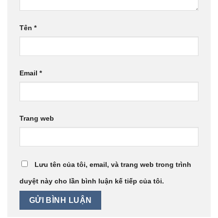
Tên
*
Email
*
Trang web
Lưu tên của tôi, email, và trang web trong trình
duyệt này cho lần bình luận kế tiếp của tôi.