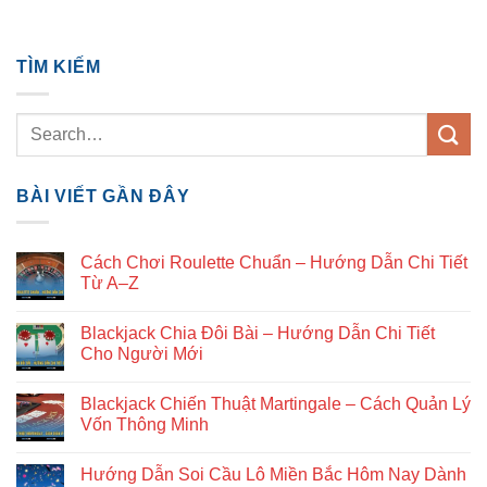
TÌM KIẾM
BÀI VIẾT GẦN ĐÂY
Cách Chơi Roulette Chuẩn – Hướng Dẫn Chi Tiết
Từ A–Z
Blackjack Chia Đôi Bài – Hướng Dẫn Chi Tiết
Cho Người Mới
Blackjack Chiến Thuật Martingale – Cách Quản Lý
Vốn Thông Minh
Hướng Dẫn Soi Cầu Lô Miền Bắc Hôm Nay Dành