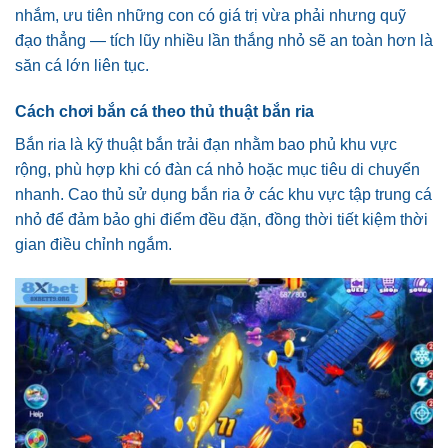
nhắm, ưu tiên những con có giá trị vừa phải nhưng quỹ
đạo thẳng — tích lũy nhiều lần thắng nhỏ sẽ an toàn hơn là
săn cá lớn liên tục.
Cách chơi bắn cá theo thủ thuật bắn ria
Bắn ria là kỹ thuật bắn trải đạn nhằm bao phủ khu vực
rộng, phù hợp khi có đàn cá nhỏ hoặc mục tiêu di chuyển
nhanh. Cao thủ sử dụng bắn ria ở các khu vực tập trung cá
nhỏ để đảm bảo ghi điểm đều đặn, đồng thời tiết kiệm thời
gian điều chỉnh ngắm.