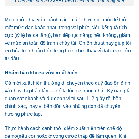
Cách chơi bắn cá 8XBET theo chiến thuật bắn tăng đạn
Mẹo nhỏ: chia vốn thành các “múi” chơi; mỗi múi để thử
một mức đạn khác nhau trong vài phút. Nếu kết quả tích
cực (tỷ lệ hạ cá tăng), bạn tiếp tục nâng; nếu không, giảm
về mức an toàn để tránh cháy túi. Chiến thuật này giúp tối
ưu hóa lợi nhuận trên từng lượt chơi thay vì đặt cược lớn
từ đầu.
Nhắm bắn khi cá vừa xuất hiện
Cá mới xuất hiện thường di chuyển theo quỹ đạo ổn định
và chưa bị phân tán — đó là lúc dễ trúng nhất. Kỹ năng là
quan sát nhanh và dự đoán vị trí sau 1–2 giây rồi bắn
chính xác, thay vì bắn dồn vào những con đã chuyển
hướng phức tạp.
Thực hành cách canh thời điểm xuất hiện trên chế độ
demo(nếu có) hoặc ở vòng cược thấp để làm quen. Khi