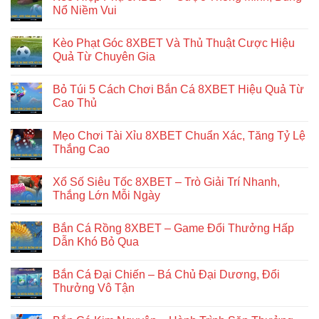
Nổ Niềm Vui
Kèo Phạt Góc 8XBET Và Thủ Thuật Cược Hiệu
Quả Từ Chuyên Gia
Bỏ Túi 5 Cách Chơi Bắn Cá 8XBET Hiệu Quả Từ
Cao Thủ
Mẹo Chơi Tài Xỉu 8XBET Chuẩn Xác, Tăng Tỷ Lệ
Thắng Cao
Xổ Số Siêu Tốc 8XBET – Trò Giải Trí Nhanh,
Thắng Lớn Mỗi Ngày
Bắn Cá Rồng 8XBET – Game Đổi Thưởng Hấp
Dẫn Khó Bỏ Qua
Bắn Cá Đại Chiến – Bá Chủ Đại Dương, Đổi
Thưởng Vô Tận