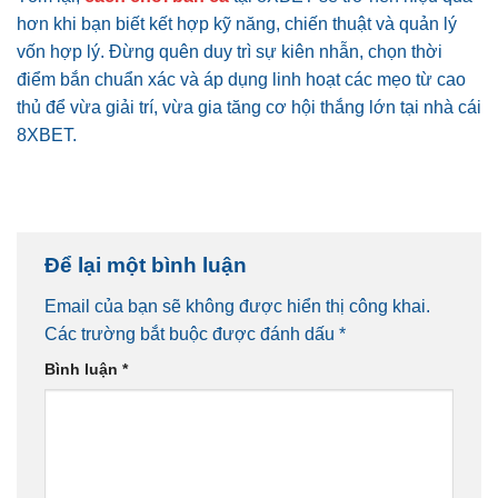
hơn khi bạn biết kết hợp kỹ năng, chiến thuật và quản lý
vốn hợp lý. Đừng quên duy trì sự kiên nhẫn, chọn thời
điểm bắn chuẩn xác và áp dụng linh hoạt các mẹo từ cao
thủ để vừa giải trí, vừa gia tăng cơ hội thắng lớn tại nhà cái
8XBET.
Để lại một bình luận
Email của bạn sẽ không được hiển thị công khai.
Các trường bắt buộc được đánh dấu
*
Bình luận
*