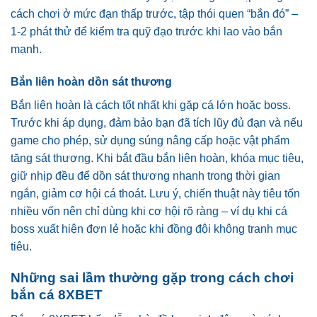
cách chơi ở mức đạn thấp trước, tập thói quen “bắn đó” –
1-2 phát thử để kiểm tra quỹ đạo trước khi lao vào bắn
mạnh.
Bắn liên hoàn dồn sát thương
Bắn liên hoàn là cách tốt nhất khi gặp cá lớn hoặc boss.
Trước khi áp dụng, đảm bảo bạn đã tích lũy đủ đạn và nếu
game cho phép, sử dụng súng nâng cấp hoặc vật phẩm
tăng sát thương. Khi bắt đầu bắn liên hoàn, khóa mục tiêu,
giữ nhịp đều để dồn sát thương nhanh trong thời gian
ngắn, giảm cơ hội cá thoát. Lưu ý, chiến thuật này tiêu tốn
nhiều vốn nên chỉ dùng khi cơ hội rõ ràng – ví dụ khi cá
boss xuất hiện đơn lẻ hoặc khi đồng đội không tranh mục
tiêu.
Những sai lầm thường gặp trong cách chơi
bắn cá 8XBET