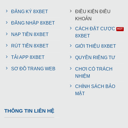
ĐĂNG KÝ 8XBET
ĐIỀU KIỆN ĐIỀU
KHOẢN
ĐĂNG NHẬP 8XBET
CÁCH ĐẶT CƯỢC
NẠP TIỀN 8XBET
8XBET
RÚT TIỀN 8XBET
GIỚI THIỆU 8XBET
TẢI APP 8XBET
QUYỀN RIÊNG TƯ
SƠ ĐỒ TRANG WEB
CHƠI CÓ TRÁCH
NHIỆM
CHÍNH SÁCH BẢO
MẬT
THÔNG TIN LIÊN HỆ