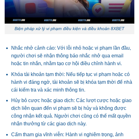
Biện pháp xử lý vi phạm điều kiện và điều khoản 8XBET
Nhắc nhở cảnh cáo: Với lỗi nhỏ hoặc vi phạm lần đầu,
người chơi sẽ nhận thông báo nhắc nhở qua email
hoặc tin nhắn, nhằm tạo cơ hội điều chỉnh hành vi.
Khóa tài khoản tạm thời: Nếu tiếp tục vi phạm hoặc có
hành vi đáng ngờ, tài khoản sẽ bị khóa tạm thời để nhà
cái kiểm tra và xác minh thông tin.
Hủy bỏ cược hoặc giao dịch: Các lượt cược hoặc giao
dịch liên quan đến vi phạm sẽ bị hủy và không được
công nhận kết quả. Người chơi cũng có thể mất quyền
nhận thưởng từ các giao dịch này.
Cấm tham gia vĩnh viễn: Hành vi nghiêm trọng, ảnh