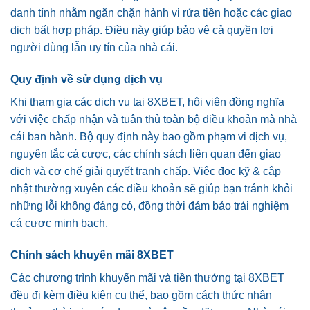
danh tính nhằm ngăn chặn hành vi rửa tiền hoặc các giao
dịch bất hợp pháp. Điều này giúp bảo vệ cả quyền lợi
người dùng lẫn uy tín của nhà cái.
Quy định về sử dụng dịch vụ
Khi tham gia các dịch vụ tại 8XBET, hội viên đồng nghĩa
với việc chấp nhận và tuân thủ toàn bộ điều khoản mà nhà
cái ban hành. Bộ quy định này bao gồm phạm vi dịch vụ,
nguyên tắc cá cược, các chính sách liên quan đến giao
dịch và cơ chế giải quyết tranh chấp. Việc đọc kỹ & cập
nhật thường xuyên các điều khoản sẽ giúp bạn tránh khỏi
những lỗi không đáng có, đồng thời đảm bảo trải nghiệm
cá cược minh bạch.
Chính sách khuyến mãi 8XBET
Các chương trình khuyến mãi và tiền thưởng tại 8XBET
đều đi kèm điều kiện cụ thể, bao gồm cách thức nhận