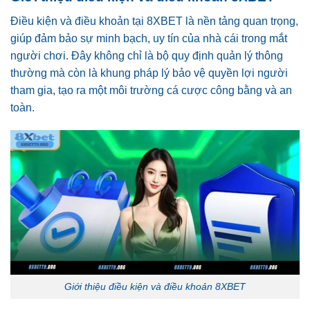
Điều kiện và điều khoản tại 8XBET là nền tảng quan trọng,
giúp đảm bảo sự minh bạch, uy tín của nhà cái trong mắt
người chơi. Đây không chỉ là bộ quy định quản lý thông
thường mà còn là khung pháp lý bảo vệ quyền lợi người
tham gia, tạo ra một môi trường cá cược công bằng và an
toàn.
Giới thiệu điều kiện và điều khoản 8XBET