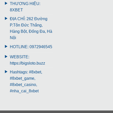
THƯƠNG HIỆU:
8XBET
ĐỊA CHỈ: 262 Đường
P.Tôn Đức Thắng,
Hàng Bột, Đống Đa, Hà
Nội
HOTLINE: 0972946545
WEBSITE:
https://bigsloto.buzz
Hashtags: #8xbet,
#8xbet_game,
#8xbet_casino,
#nha_cai_8xbet