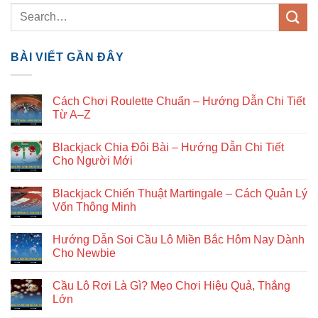
BÀI VIẾT GẦN ĐÂY
Cách Chơi Roulette Chuẩn – Hướng Dẫn Chi Tiết
Từ A–Z
Blackjack Chia Đôi Bài – Hướng Dẫn Chi Tiết
Cho Người Mới
Blackjack Chiến Thuật Martingale – Cách Quản Lý
Vốn Thông Minh
Hướng Dẫn Soi Cầu Lô Miền Bắc Hôm Nay Dành
Cho Newbie
Cầu Lô Rơi Là Gì? Mẹo Chơi Hiệu Quả, Thắng
Lớn