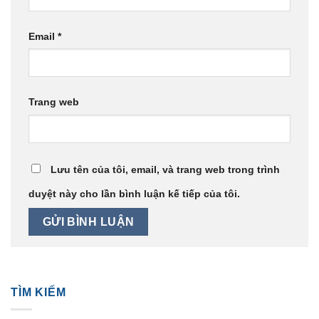
Email
*
Trang web
Lưu tên của tôi, email, và trang web trong trình
duyệt này cho lần bình luận kế tiếp của tôi.
TÌM KIẾM