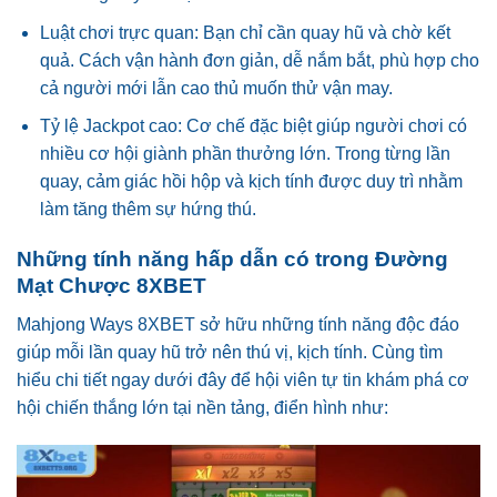
Luật chơi trực quan: Bạn chỉ cần quay hũ và chờ kết
quả. Cách vận hành đơn giản, dễ nắm bắt, phù hợp cho
cả người mới lẫn cao thủ muốn thử vận may.
Tỷ lệ Jackpot cao: Cơ chế đặc biệt giúp người chơi có
nhiều cơ hội giành phần thưởng lớn. Trong từng lần
quay, cảm giác hồi hộp và kịch tính được duy trì nhằm
làm tăng thêm sự hứng thú.
Những tính năng hấp dẫn có trong Đường
Mạt Chược 8XBET
Mahjong Ways 8XBET sở hữu những tính năng độc đáo
giúp mỗi lần quay hũ trở nên thú vị, kịch tính. Cùng tìm
hiểu chi tiết ngay dưới đây để hội viên tự tin khám phá cơ
hội chiến thắng lớn tại nền tảng, điển hình như: