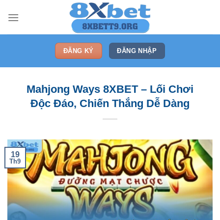
Skip
to
content
ĐĂNG KÝ
ĐĂNG NHẬP
Mahjong Ways 8XBET – Lối Chơi
Độc Đáo, Chiến Thắng Dễ Dàng
19
Th9