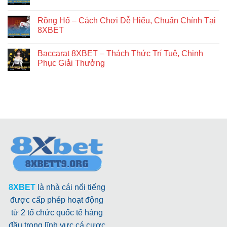
Rồng Hổ – Cách Chơi Dễ Hiểu, Chuẩn Chỉnh Tại
8XBET
Baccarat 8XBET – Thách Thức Trí Tuệ, Chinh
Phục Giải Thưởng
8XBET
là nhà cái nổi tiếng
được cấp phép hoạt động
từ 2 tổ chức quốc tế hàng
đầu trong lĩnh vực cá cược