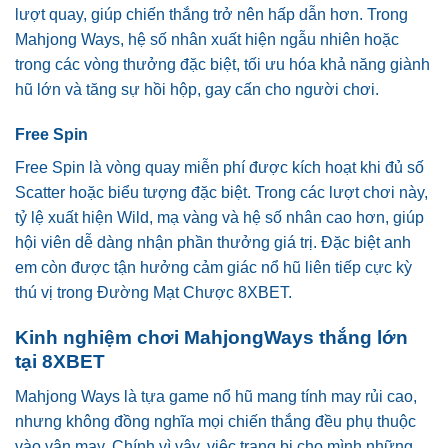
lượt quay, giúp chiến thắng trở nên hấp dẫn hơn. Trong
Mahjong Ways, hệ số nhân xuất hiện ngẫu nhiên hoặc
trong các vòng thưởng đặc biệt, tối ưu hóa khả năng giành
hũ lớn và tăng sự hồi hộp, gay cấn cho người chơi.
Free Spin
Free Spin là vòng quay miễn phí được kích hoạt khi đủ số
Scatter hoặc biểu tượng đặc biệt. Trong các lượt chơi này,
tỷ lệ xuất hiện Wild, mạ vàng và hệ số nhân cao hơn, giúp
hội viên dễ dàng nhận phần thưởng giá trị. Đặc biệt anh
em còn được tận hưởng cảm giác nổ hũ liên tiếp cực kỳ
thú vị trong Đường Mạt Chược 8XBET.
Kinh nghiệm chơi MahjongWays thắng lớn
tại 8XBET
Mahjong Ways là tựa game nổ hũ mang tính may rủi cao,
nhưng không đồng nghĩa mọi chiến thắng đều phụ thuộc
vào vận may. Chính vì vậy, việc trang bị cho mình những