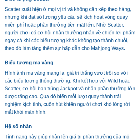
Scatter xuất hiện ở mọi vị trí và không cần xếp theo hàng,
nhưng khi đạt số lượng yêu cầu sẽ kích hoạt vòng quay
miễn phí hoặc phần thưởng tiền mặt lớn. Nhờ Scatter,
người chơi có cơ hội nhận thưởng nhận về chiến lợi phẩm
ngay cả khi các biểu tượng khác không tạo thành chuỗi,
theo đó làm tăng thêm sự hấp dẫn cho Mahjong Ways.
Biểu tượng mạ vàng
Hình ảnh mạ vàng mang lại giá trị thắng vượt trội so với
các biểu tượng thông thường. Khi kết hợp với Wild hoặc
Scatter, cơ hội bạn trúng Jackpot và nhận phần thưởng lớn
được tăng cao. Qua đó biến mỗi lượt quay thành trải
nghiệm kịch tính, cuốn hút khiến người chơi khó lòng rời
mắt khỏi màn hình.
Hệ số nhân
Tính năng này giúp nhân lên giá trị phần thưởng của mỗi