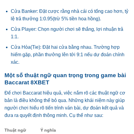
Cửa Banker: Đặt cược rằng nhà cái có tổng cao hơn, tỷ
lệ trả thưởng 1:0.95(trừ 5% tiền hoa hồng).
Cửa Player: Chọn người chơi sẽ thắng, lợi nhuận trả
1:1.
Cửa Hòa(Tie): Đặt hai cửa bằng nhau. Trường hợp
hiếm gặp, phần thưởng lên tới 9:1 nếu dự đoán chính
xác.
Một số thuật ngữ quan trọng trong game bài
Baccarat 8XBET
Để chơi Baccarat hiệu quả, việc nắm rõ các thuật ngữ cơ
bản là điều không thể bỏ qua. Những khái niệm này giúp
người chơi hiểu rõ tiến trình ván bài, dự đoán kết quả và
đưa ra quyết định thông minh. Cụ thể như sau:
Thuật ngữ
Ý nghĩa