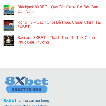
Blackjack 8XBET – Quy Tắc Cược Cơ Bản Bạn
Cần Nắm
Rồng Hổ – Cách Chơi Dễ Hiểu, Chuẩn Chỉnh Tại
8XBET
Baccarat 8XBET – Thách Thức Trí Tuệ, Chinh
Phục Giải Thưởng
8XBET
là nhà cái nổi tiếng