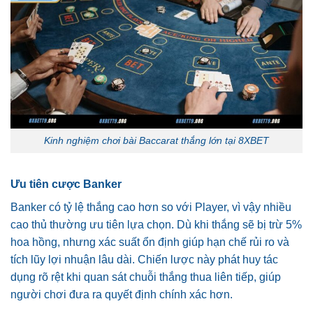
Kinh nghiệm chơi bài Baccarat thắng lớn tại 8XBET
Ưu tiên cược Banker
Banker có tỷ lệ thắng cao hơn so với Player, vì vậy nhiều
cao thủ thường ưu tiên lựa chọn. Dù khi thắng sẽ bị trừ 5%
hoa hồng, nhưng xác suất ổn định giúp hạn chế rủi ro và
tích lũy lợi nhuận lâu dài. Chiến lược này phát huy tác
dụng rõ rệt khi quan sát chuỗi thắng thua liên tiếp, giúp
người chơi đưa ra quyết định chính xác hơn.