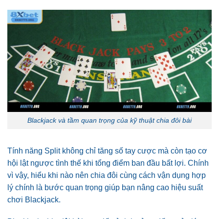
Blackjack và tầm quan trọng của kỹ thuật chia đôi bài
Tính năng Split không chỉ tăng số tay cược mà còn tạo cơ
hội lật ngược tình thế khi tổng điểm ban đầu bất lợi. Chính
vì vậy, hiểu khi nào nên chia đôi cùng cách vận dụng hợp
lý chính là bước quan trọng giúp bạn nâng cao hiệu suất
chơi Blackjack.