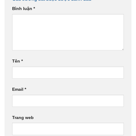
Bình luận
*
Tên
*
Email
*
Trang web