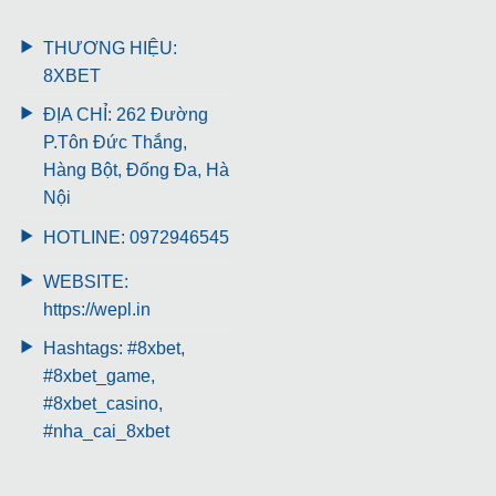
THƯƠNG HIỆU:
8XBET
ĐỊA CHỈ: 262 Đường
P.Tôn Đức Thắng,
Hàng Bột, Đống Đa, Hà
Nội
HOTLINE: 0972946545
WEBSITE:
https://wepl.in
Hashtags: #8xbet,
#8xbet_game,
#8xbet_casino,
#nha_cai_8xbet