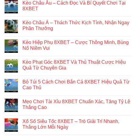
Kèo Châu Âu – Cách Đọc Và Bí Quyết Chơi Tại
8XBET
Kèo Châu Á – Thách Thức Kịch Tính, Nhận Ngay
Phần Thưởng
Kèo Hiệp Phụ 8XBET – Cược Thông Minh, Bùng
Nổ Niềm Vui
Kèo Phạt Góc 8XBET Và Thủ Thuật Cược Hiệu
Quả Từ Chuyên Gia
Bỏ Túi 5 Cách Chơi Bắn Cá 8XBET Hiệu Quả Từ
Cao Thủ
Mẹo Chơi Tài Xỉu 8XBET Chuẩn Xác, Tăng Tỷ Lệ
Thắng Cao
Xổ Số Siêu Tốc 8XBET – Trò Giải Trí Nhanh,
Thắng Lớn Mỗi Ngày