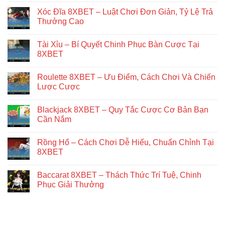
Xóc Đĩa 8XBET – Luật Chơi Đơn Giản, Tỷ Lệ Trả
Thưởng Cao
Tài Xỉu – Bí Quyết Chinh Phục Bàn Cược Tại
8XBET
Roulette 8XBET – Ưu Điểm, Cách Chơi Và Chiến
Lược Cược
Blackjack 8XBET – Quy Tắc Cược Cơ Bản Bạn
Cần Nắm
Rồng Hổ – Cách Chơi Dễ Hiểu, Chuẩn Chỉnh Tại
8XBET
Baccarat 8XBET – Thách Thức Trí Tuệ, Chinh
Phục Giải Thưởng