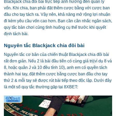
Blackjack chia đôi bài trực tiếp ảnh hưởng đến quản lý
vốn. Khi chia, bạn phải đặt thêm cược bằng với cược ban
đầu cho tay tách ra. Vậy nên, khả năng mở rộng lợi nhuận
đi kèm yêu cầu vốn cao hơn. Bạn cần cân nhắc ngân sách,
quy tắc bàn chơi cùng tình huống cụ thể trước khi quyết
định tách bài.
Nguyên tắc Blackjack chia đôi bài
Nguyên tắc cơ bản của chiến thuật Blackjack chia đôi bài
rất đơn giản. Nếu 2 lá bài đầu tiên có cùng giá trị(ví dụ 8 và
8, hoặc quân J và 10 đều tính 10), anh em có quyền tách
thành hai tay, đặt thêm cược bằng cược ban đầu cho tay
thứ 2 & mỗi tay sẽ được rút bài tiếp theo độc lập. Dưới đây
là một số quy tắc thường gặp tại 8XBET: