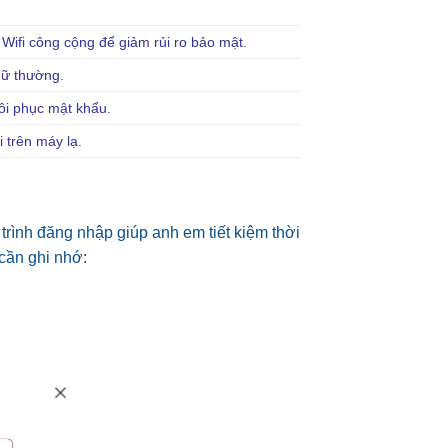
 Wifi công cộng để giảm rủi ro bảo mật.
hữ thường.
ôi phục mật khẩu.
 trên máy lạ.
trình đăng nhập giúp anh em tiết kiệm thời
cần ghi nhớ: