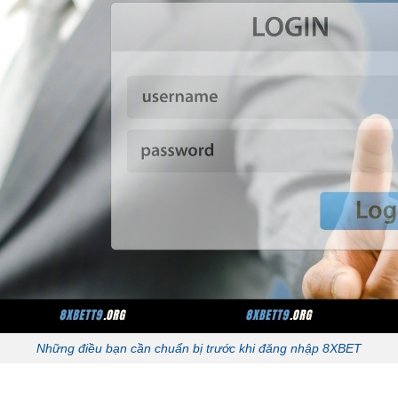
Những điều bạn cần chuẩn bị trước khi đăng nhập 8XBET