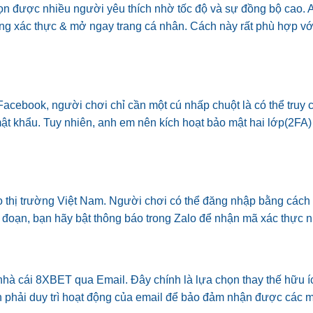
 được nhiều người yêu thích nhờ tốc độ và sự đồng bộ cao. An
động xác thực & mở ngay trang cá nhân. Cách này rất phù hợp 
Facebook, người chơi chỉ cần một cú nhấp chuột là có thể tr
 mật khẩu. Tuy nhiên, anh em nên kích hoạt bảo mật hai lớp(2FA) 
o thị trường Việt Nam. Người chơi có thể đăng nhập bằng cách 
 đoạn, bạn hãy bật thông báo trong Zalo để nhận mã xác thực 
nhà cái 8XBET qua Email. Đây chính là lựa chọn thay thế hữu 
n phải duy trì hoạt động của email để bảo đảm nhận được các 