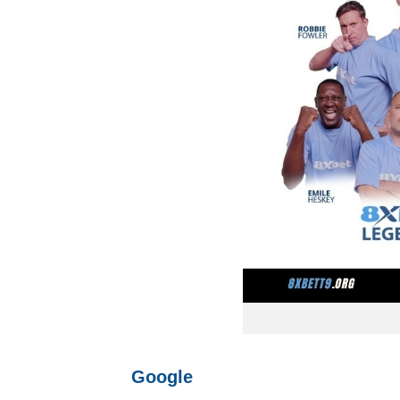
Google