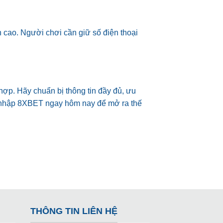
cao. Người chơi cần giữ số điện thoại
p. Hãy chuẩn bị thông tin đầy đủ, ưu
ng nhập 8XBET ngay hôm nay để mở ra thế
THÔNG TIN LIÊN HỆ