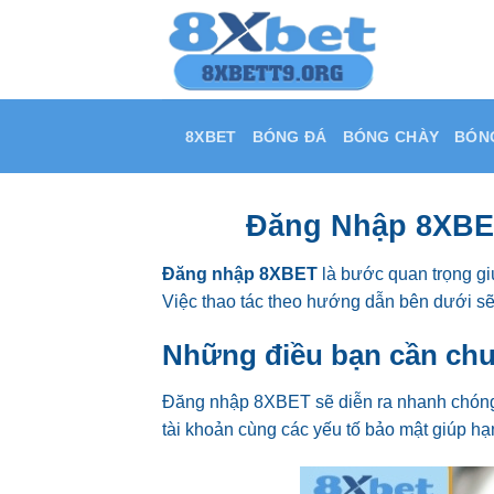
Skip
to
content
8XBET
BÓNG ĐÁ
BÓNG CHÀY
BÓN
Đăng Nhập 8XBET
Đăng nhập 8XBET
là bước quan trọng gi
Việc thao tác theo hướng dẫn bên dưới sẽ 
Những điều bạn cần chu
Đăng nhập 8XBET sẽ diễn ra nhanh chóng & 
tài khoản cùng các yếu tố bảo mật giúp hạn