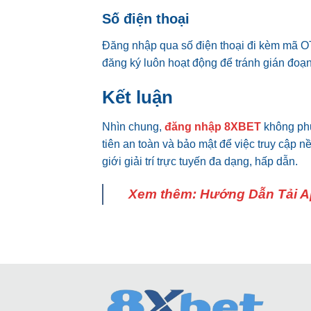
Số điện thoại
Đăng nhập qua số điện thoại đi kèm mã OT
đăng ký luôn hoạt động để tránh gián đoạn
Kết luận
Nhìn chung,
đăng nhập 8XBET
không phứ
tiên an toàn và bảo mật để việc truy cập
giới giải trí trực tuyến đa dạng, hấp dẫn.
Xem thêm: Hướng Dẫn Tải Ap