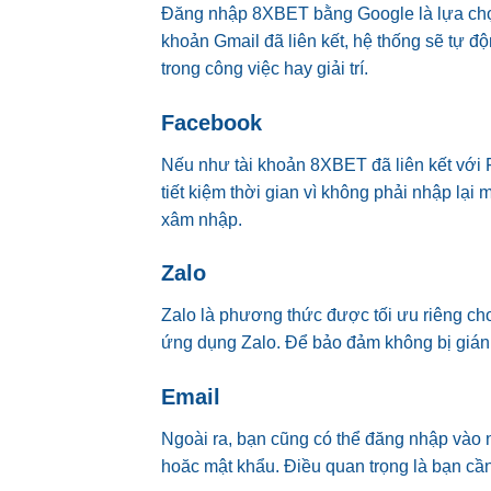
Đăng nhập 8XBET bằng Google là lựa chọn
khoản Gmail đã liên kết, hệ thống sẽ tự 
trong công việc hay giải trí.
Facebook
Nếu như tài khoản 8XBET đã liên kết với 
tiết kiệm thời gian vì không phải nhập lại
xâm nhập.
Zalo
Zalo là phương thức được tối ưu riêng ch
ứng dụng Zalo. Để bảo đảm không bị gián
Email
Ngoài ra, bạn cũng có thể đăng nhập vào 
hoăc mật khẩu. Điều quan trọng là bạn cầ