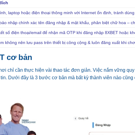
đích
ính, laptop hoặc điện thoại thông minh với Internet ổn định, tránh dùng
ảo nhập chính xác tên đăng nhập & mật khẩu, phân biệt chữ hoa – c
kết số điện thoại/email để nhận mã OTP khi đăng nhập 8XBET hoặc kh
m không nên lưu pass trên thiết bị công cộng & luôn đăng xuất khi chơi
T cơ bản
ơi chỉ cần thực hiện vài thao tác đơn giản. Việc nắm vững quy 
 tin. Dưới đây là 3 bước cơ bản mà bất kỳ thành viên nào cũng 