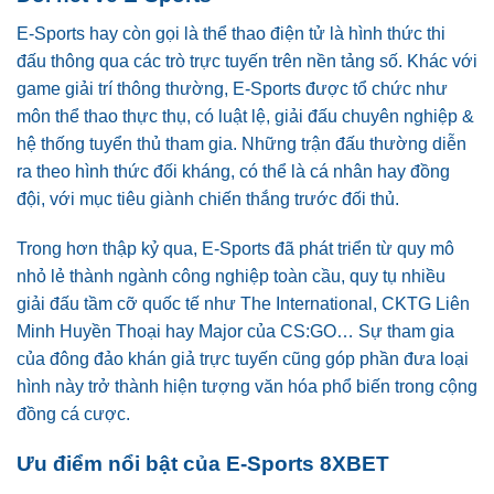
E-Sports hay còn gọi là thể thao điện tử là hình thức thi
đấu thông qua các trò trực tuyến trên nền tảng số. Khác với
game giải trí thông thường, E-Sports được tổ chức như
môn thể thao thực thụ, có luật lệ, giải đấu chuyên nghiệp &
hệ thống tuyển thủ tham gia. Những trận đấu thường diễn
ra theo hình thức đối kháng, có thể là cá nhân hay đồng
đội, với mục tiêu giành chiến thắng trước đối thủ.
Trong hơn thập kỷ qua, E-Sports đã phát triển từ quy mô
nhỏ lẻ thành ngành công nghiệp toàn cầu, quy tụ nhiều
giải đấu tầm cỡ quốc tế như The International, CKTG Liên
Minh Huyền Thoại hay Major của CS:GO… Sự tham gia
của đông đảo khán giả trực tuyến cũng góp phần đưa loại
hình này trở thành hiện tượng văn hóa phổ biến trong cộng
đồng cá cược.
Ưu điểm nổi bật của E-Sports 8XBET