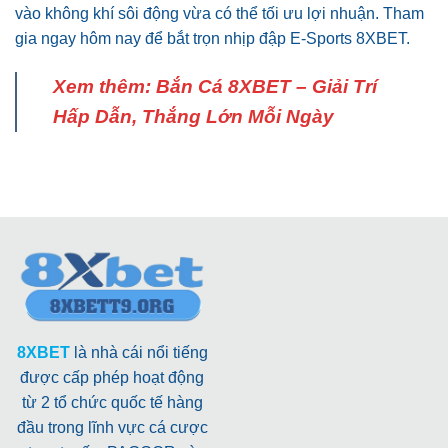
vào không khí sôi động vừa có thể tối ưu lợi nhuận. Tham
gia ngay hôm nay để bắt trọn nhịp đập E-Sports 8XBET.
Xem thêm: Bắn Cá 8XBET – Giải Trí
Hấp Dẫn, Thắng Lớn Mỗi Ngày
8XBET
là nhà cái nổi tiếng
được cấp phép hoạt động
từ 2 tổ chức quốc tế hàng
đầu trong lĩnh vực cá cược