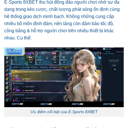
E-Sports 8XBET thu hút đông đảo người chơi nhờ sự đa
dạng trong kèo cược, chất lượng phát sóng ổn định cùng
hệ thống giao dịch minh bạch. Không những cung cấp
nhiều bộ môn đình đám, nền tảng còn đảm bảo tốc độ,
công bằng & hỗ trợ người chơi trên nhiều thiết bị khác
nhau. Cụ thể:
Ưu điểm nổi bật của E-Sports 8XBET