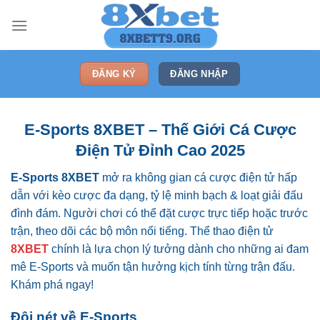
Skip
to
content
ĐĂNG KÝ
ĐĂNG NHẬP
E-Sports 8XBET – Thế Giới Cá Cược
Điện Tử Đỉnh Cao 2025
E-Sports 8XBET
mở ra không gian cá cược điện tử hấp
dẫn với kèo cược đa dạng, tỷ lệ minh bạch & loạt giải đấu
đình đám. Người chơi có thể đặt cược trực tiếp hoặc trước
trận, theo dõi các bộ môn nổi tiếng. Thể thao điện tử
8XBET
chính là lựa chọn lý tưởng dành cho những ai đam
mê E-Sports và muốn tận hưởng kịch tính từng trận đấu.
Khám phá ngay!
Đôi nét về E-Sports