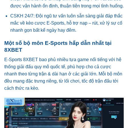
được vận hành ổn định, thuận tiện trong mọi tình huống.
CSKH 24/7: Đội ngũ tư vấn luôn sẵn sàng giải đáp thắc
mắc về kèo cược E-Sports, hỗ trợ nạp – rút, xử lý sự cố
nhanh gọn bất kể ngày hay đêm.
Một số bộ môn E-Sports hấp dẫn nhất tại
8XBET
E-Sports 8XBET bao phủ nhiều tựa game nổi tiếng với hệ
thống giải đấu quy mô quốc tế, phù hợp cho cả cược
nhanh theo từng trận & dài hạn ở các giải lớn. Mỗi bộ môn
đều mang đặc trưng riêng, từ lối chơi, tốc độ trận đấu tới
cách thức ra kèo.